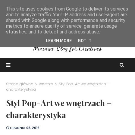
This site uses cookies from Google to deliver its services
and to analyze traffic. Your IP address and user-agent are
shared with Google along with performance and security
metrics to ensure quality of service, generate usage
statistics, and to detect and address abuse.
LEARN MORE
GOT IT
Strona główna
wnetrza
Styl Pop-Art we wnętrzach –
charakterystyka
Styl Pop-Art we wnętrzach –
charakterystyka
GRUDNIA 08, 2016