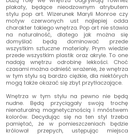
Dużą rolę we wnętrzu odgrywają również
plakaty, będące nieodzownym atrybutem
stylu pop art. Wizerunek Maryli Monroe czy
motyw czerwonych ust najlepiej odda
charakter takiego wnętrza. Pop art nie stawia
na naturalność, dlatego jak można się
domyślać będą dominować przede
wszystkim sztuczne materiały. Prym wiedzie
przede wszystkim plastik oraz akryle. To one
nadają wnętrzu odrobinę lekkości. Choć
czasami można odnieść wrażenie, że wnętrza
w tym stylu są bardzo ciężkie, dla niektórych
mogą także okazać się zbyt przytłaczające.
Wnętrza w tym stylu na pewno nie będą
nudne. Będą przyciągały swoją trochę
nienaturalną magnetycznością i mnóstwem
kolorów. Decydując się na ten styl trzeba
pamiętać, że w pomieszczeniach będzie
królował przepych, ustępując miejsca