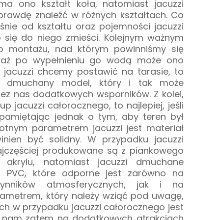
ma ono kształt koła, natomiast jacuzzi
rawdę znaleźć w różnych kształtach. Co
śnie od kształtu oraz pojemności jacuzzi
ób się do niego zmieści. Kolejnym ważnym
go montażu, nad którym powinniśmy się
eważ po wypełnieniu go wodą może ono
i jacuzzi chcemy postawić na tarasie, to
a dmuchany model, który i tak może
z nas dodatkowych wsporników. Z kolei,
p jacuzzi całorocznego, to najlepiej, jeśli
pamiętając jednak o tym, aby teren był
stotnym parametrem jacuzzi jest materiał
inien być solidny. W przypadku jacuzzi
ajczęściej produkowane są z piankowego
 akrylu, natomiast jacuzzi dmuchane
a PVC, które odporne jest zarówno na
czynników atmosferycznych, jak i na
rametrem, który należy wziąć pod uwagę,
ch w przypadku jacuzzi całorocznego jest
eży nam zatem na dodatkowych atrakcjach