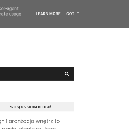
user-agent
erate usage
LEARN MORE
GOT IT
WITAJ NA MOIM BLOGU!
gn i aranżacja wnętrz to
 pasja, ciągle szukam