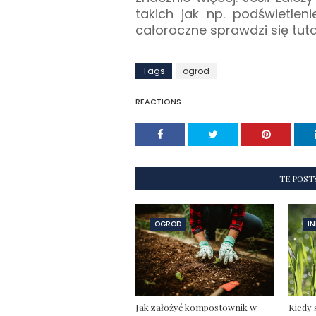
takich jak np. podświetlen
całoroczne sprawdzi się tutaj
Tags
ogrod
REACTIONS
TE POST
OGROD
IN
Jak założyć kompostownik w
Kiedy 