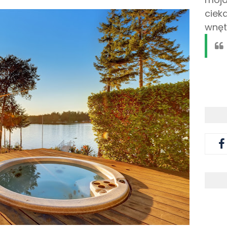
ciek
wnęt