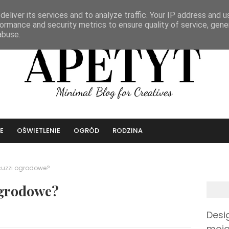
eliver its services and to analyze traffic. Your IP address and 
ormance and security metrics to ensure quality of service, gen
abuse.
E
OŚWIETLENIE
OGRÓD
RODZINA
cuzzi ogrodowe?
ogrodowe?
Desi
moja