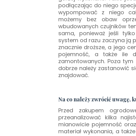
podłączając do niego specj
wypompować z niego całe p
możemy bez obaw oprze
wbudowanych czujników temp
sama, ponieważ jeśli tylk
system od razu zaczyna ją po
znacznie droższe, a jego ce
pojemność, a także ile
zamontowanych. Poza tym mo
dobrze należy zastanowić s
znajdować.
Na co należy zwrócić uwagę, 
Przed zakupem ogrodowe
przeanalizować kilka najis
mianowicie pojemność oraz 
materiał wykonania, a także 