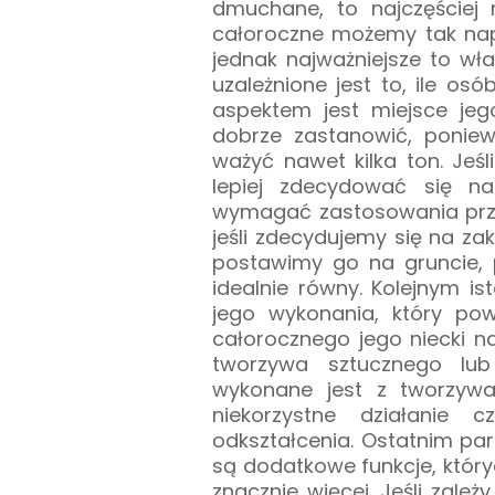
dmuchane, to najczęściej 
całoroczne możemy tak nap
jednak najważniejsze to wła
uzależnione jest to, ile os
aspektem jest miejsce je
dobrze zastanowić, poni
ważyć nawet kilka ton. Jeśl
lepiej zdecydować się n
wymagać zastosowania prze
jeśli zdecydujemy się na zaku
postawimy go na gruncie, 
idealnie równy. Kolejnym i
jego wykonania, który pow
całorocznego jego niecki n
tworzywa sztucznego lub
wykonane jest z tworzyw
niekorzystne działanie 
odkształcenia. Ostatnim pa
są dodatkowe funkcje, który
znacznie więcej. Jeśli zal