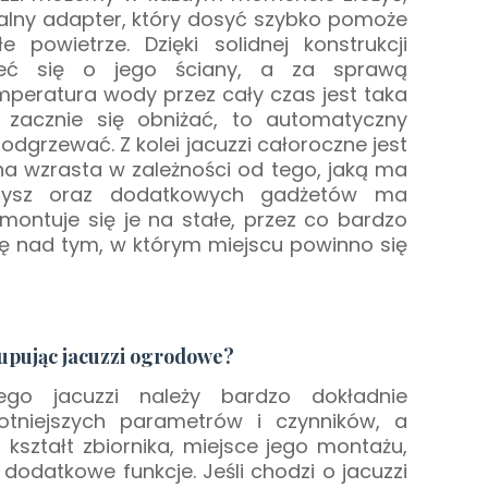
alny adapter, który dosyć szybko pomoże
owietrze. Dzięki solidnej konstrukcji
ć się o jego ściany, a za sprawą
eratura wody przez cały czas jest taka
o zacznie się obniżać, to automatyczny
dgrzewać. Z kolei jacuzzi całoroczne jest
na wzrasta w zależności od tego, jaką ma
 dysz oraz dodatkowych gadżetów ma
ntuje się je na stałe, przez co bardzo
ię nad tym, w którym miejscu powinno się
kupując jacuzzi ogrodowe?
go jacuzzi należy bardzo dokładnie
totniejszych parametrów i czynników, a
kształt zbiornika, miejsce jego montażu,
dodatkowe funkcje. Jeśli chodzi o jacuzzi