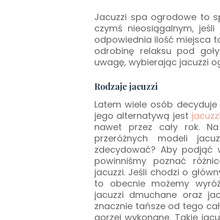
Jacuzzi spa ogrodowe to spr
czymś nieosiągalnym, jeśli
odpowiednia ilość miejsca 
odrobinę relaksu pod go
uwagę, wybierając jacuzzi
Rodzaje jacuzzi
Latem wiele osób decyduje 
jego alternatywą jest
jacuz
nawet przez cały rok. N
przeróżnych modeli jacu
zdecydować? Aby podjąć wł
powinniśmy poznać różni
jacuzzi. Jeśli chodzi o głó
to obecnie możemy wyróżn
jacuzzi dmuchane oraz jac
znacznie tańsze od tego cał
gorzej wykonane. Takie ja