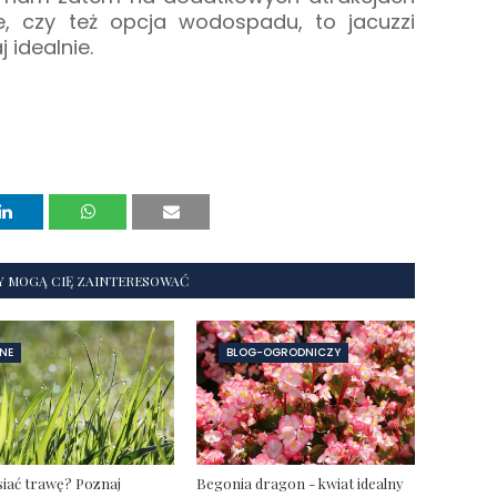
ie, czy też opcja wodospadu, to jacuzzi
 idealnie.
Y MOGĄ CIĘ ZAINTERESOWAĆ
NE
BLOG-OGRODNICZY
siać trawę? Poznaj
Begonia dragon - kwiat idealny