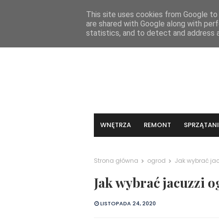
KONTAKT
This site uses cookies from Google to d
are shared with Google along with perf
statistics, and to detect and address 
WNĘTRZA
REMONT
SPRZĄTANI
Strona główna
ogrod
Jak wybrać ja
Jak wybrać jacuzzi 
LISTOPADA 24, 2020