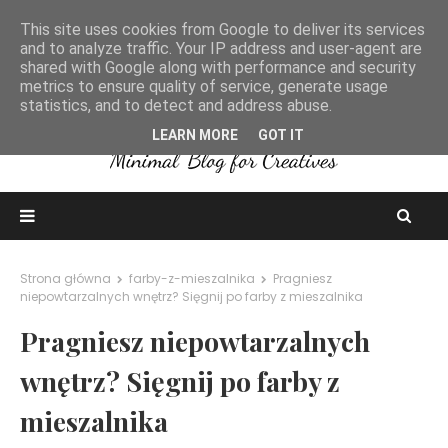
This site uses cookies from Google to deliver its services
and to analyze traffic. Your IP address and user-agent are
shared with Google along with performance and security
metrics to ensure quality of service, generate usage
statistics, and to detect and address abuse.
LEARN MORE
GOT IT
Strona główna
farby-z-mieszalnika
Pragniesz
niepowtarzalnych wnętrz? Sięgnij po farby z mieszalnika
Pragniesz niepowtarzalnych
wnętrz? Sięgnij po farby z
mieszalnika