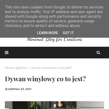
This site uses cookies from Google to deliver its services
and to analyze traffic. Your IP address and user-agent are
shared with Google along with performance and security
metrics to ensure quality of service, generate usage
statistics, and to detect and address abuse.
LEARN MORE
GOT IT
Strona główna
Dywan winylowy co to jest?
Dywan winylowy co to jest?
SIERPNIA 03, 2021