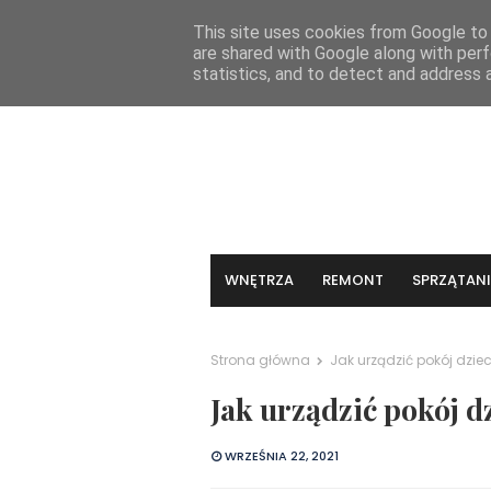
KONTAKT
This site uses cookies from Google to d
are shared with Google along with perf
statistics, and to detect and address 
WNĘTRZA
REMONT
SPRZĄTANI
Strona główna
Jak urządzić pokój dzie
Jak urządzić pokój d
WRZEŚNIA 22, 2021