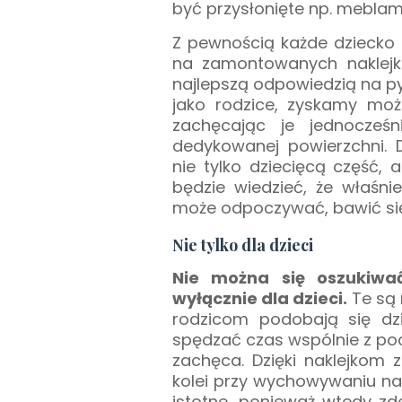
być przysłonięte np. meblami
Z pewnością każde dziecko
na zamontowanych naklejk
najlepszą odpowiedzią na pyt
jako rodzice, zyskamy możl
zachęcając je jednocześ
dedykowanej powierzchni. 
nie tylko dziecięcą część, 
będzie wiedzieć, że właśni
może odpoczywać, bawić się
Nie tylko dla dzieci
Nie można się oszukiwać
wyłącznie dla dzieci.
Te są 
rodzicom podobają się dzi
spędzać czas wspólnie z po
zachęca. Dzięki naklejkom
kolei przy wychowywaniu na
istotne, ponieważ wtedy zd