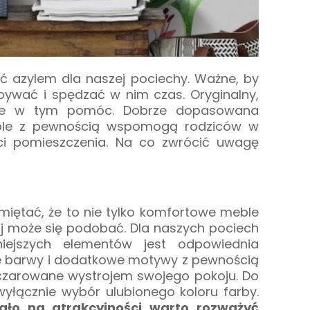
yć azylem dla naszej pociechy. Ważne, by
bywać i spędzać w nim czas. Oryginalny,
że w tym pomóc. Dobrze dopasowana
eble z pewnością wspomogą rodziców w
ści pomieszczenia. Na co zwrócić uwagę
miętać, że to nie tylko komfortowe meble
ój może się podobać. Dla naszych pociech
iejszych elementów jest odpowiednia
że barwy i dodatkowe motywy z pewnością
oczarowane wystrojem swojego pokoju. Do
wyłącznie wybór ulubionego koloru farby.
ało na atrakcyjności warto rozważyć