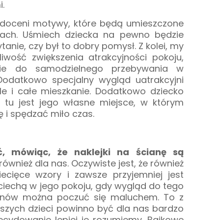
.
 doceni motywy, które będą umieszczone
ach. Uśmiech dziecka na pewno będzie
anie, czy był to dobry pomysł. Z kolei, my
iwość zwiększenia atrakcyjności pokoju,
nie do samodzielnego przebywania w
Dodatkowo specjalny wygląd uatrakcyjni
ale i całe mieszkanie. Dodatkowo dziecko
e tu jest jego własne miejsce, w którym
 i spędzać miło czas.
, mówiąc, że naklejki na ścianę są
również dla nas. Oczywiste jest, że również
ecięce wzory i zawsze przyjemniej jest
ciechą w jego pokoju, gdy wygląd do tego
 znów można poczuć się maluchem. To z
szych dzieci powinno być dla nas bardzo
ecydowanie lepiej je rozumiemy. Bajkowe