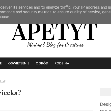
eliver its services and to analyze traffic. Your IP address and 
ormance and security metrics to ensure quality of service, gen
abuse.
E
OŚWIETLENIE
OGRÓD
RODZINA
cka?
ziecka?
Desi
moja