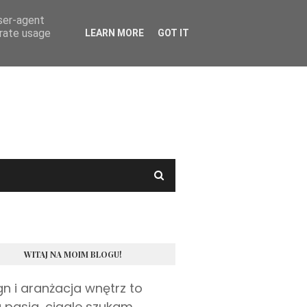
user-agent
erate usage
LEARN MORE
GOT IT
WITAJ NA MOIM BLOGU!
gn i aranżacja wnętrz to
 pasja, ciągle szukam