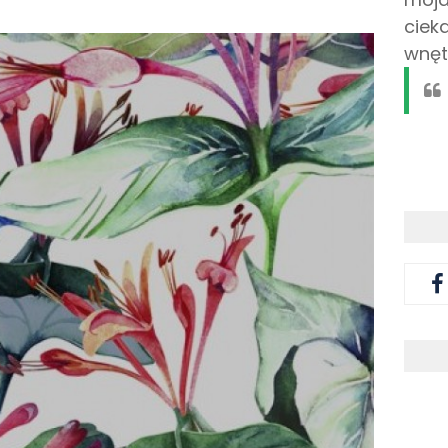
ciek
wnęt