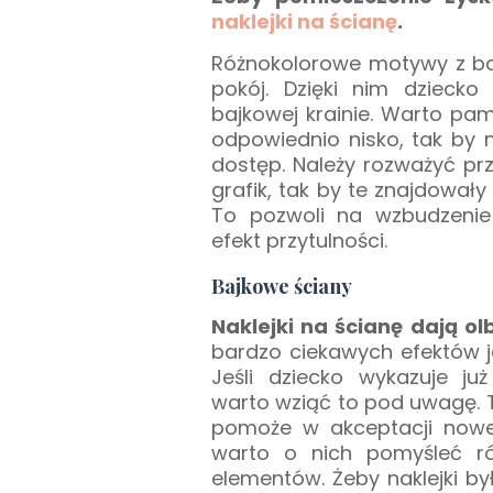
naklejki na ścianę
.
Różnokolorowe motywy z baj
pokój. Dzięki nim dzieck
bajkowej krainie. Warto p
odpowiednio nisko, tak by
dostęp. Należy rozważyć p
grafik, tak by te znajdowały
To pozwoli na wzbudzenie
efekt przytulności.
Bajkowe ściany
Naklejki na ścianę
dają ol
bardzo ciekawych efektów je
Jeśli dziecko wykazuje ju
warto wziąć to pod uwagę. 
pomoże w akceptacji noweg
warto o nich pomyśleć r
elementów. Żeby naklejki był