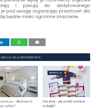
ądają i pasują do dedykowanego
 je pod uwagę organizując przestrzeń dla
dę będzie miało ogromne znaczenie.
Y MOGĄ CIĘ ZAINTERESOWAĆ
EDUKACJA
 200x220 – dla kogo to
Pan Stop - jak zrobić na lekcje
szy wybór?
techniki?