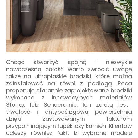
Chcąc stworzyć
spójną i niezwykle
nowoczesną
całość warto zwrócić uwagę
także na ultrapłaskie brodziki, które można
zainstalować na równi z podłogą.
Roca
proponuje
starannie
zaprojektowane
brodziki
wykonane z innowacyj
nych
materiał
ów
Stonex lub S
e
nceramic
. Ich zaletą jest
trwałość i antypoślizgowa powierzchnia
dzięki zastosowanym fakturom
przypominającym łupek czy kamień. Klientów
ucieszy również fakt, iż wybrane modele