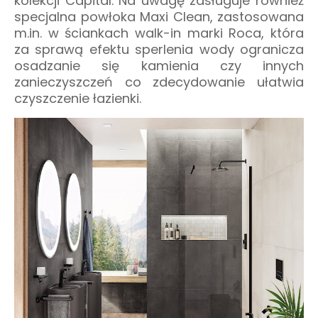
kolekcji Capital. N
a uwagę zasługuje również
specjalna powłoka Maxi Clean,
zastosowana
m.in. w ściankach walk-in marki Roca,
która
za sprawą efektu sperlenia wody ogranicza
osadzanie się kamienia czy innych
zanieczyszczeń
co zdecydowanie ułatwia
czyszczenie łazienki.