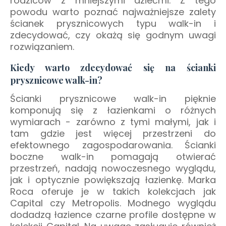
rodziców z mniejszymi dziećmi. Z tego
powodu warto poznać najważniejsze zalety
ścianek prysznicowych typu walk-in i
zdecydować, czy okażą się godnym uwagi
rozwiązaniem.
Kiedy warto zdecydować się na ścianki
prysznicowe walk-in?
Ś
cianki prysznicowe walk-in pięknie
komponują się z łazienkami o różnych
wymiarach -
zarówno z tymi małymi, jak i
tam gdzie jest więcej przestrzeni do
efektownego zagospodarowania. Ś
cianki
boczne
walk-in
pomagają
otwierać
przestrzeń, nadają nowoczesnego wyglądu,
jak i
optycznie
powiększają łazienkę. Marka
Roca oferuje je
w takich kolekcjach
jak
Capital
czy
Metropolis
. Modnego wyglądu
dodadzą łazience czarne profile dostępne w