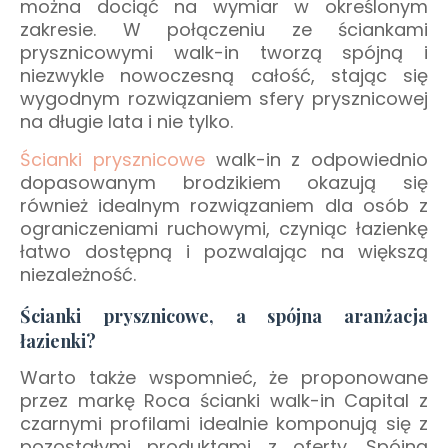
można dociąć na wymiar w określonym
zakresie.
W połączeniu ze ściankami
prysznicowymi walk-in tworzą spójną i
niezwykle nowoczesną całość, stając się
wygodnym rozwiązaniem
sfery prysznicowej
na długie lata
i nie tylko.
Ś
cianki prysznicowe
walk-in z odpowiednio
dopasowanym brodzikiem okazują się
również idealnym rozwiązaniem dla osób z
ograniczeniami ruchowymi, czyniąc łazienkę
łatwo dostępną i pozwalając na większą
niezależność.
Ścianki prysznicowe, a spójna aranżacja
łazienki?
Warto
także
wspomnieć, że
proponowane
przez markę Roca ścianki walk-in Capital z
czarnymi profilami idealnie komponują się z
pozostałymi produktami z oferty. Spójną