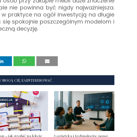
lu osób przy zakupie mebli duże znaczenie
le nie powinna być nigdy najważniejsza.
 w praktyce na ogół inwestycją na długie
eć się spokojnie poszczególnym modelom i
eczną decyzję.
Y MOGĄ CIĘ ZAINTERESOWAĆ
DUKACJA
op - jak zrobić na lekcje
Logistyka i technologia: nowe