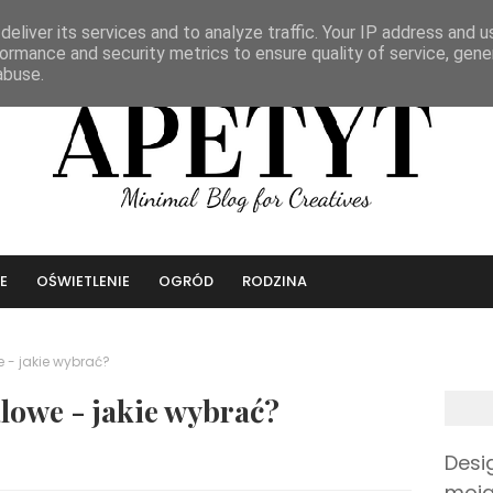
eliver its services and to analyze traffic. Your IP address and 
ormance and security metrics to ensure quality of service, gen
abuse.
E
OŚWIETLENIE
OGRÓD
RODZINA
 - jakie wybrać?
lowe - jakie wybrać?
Desi
moja