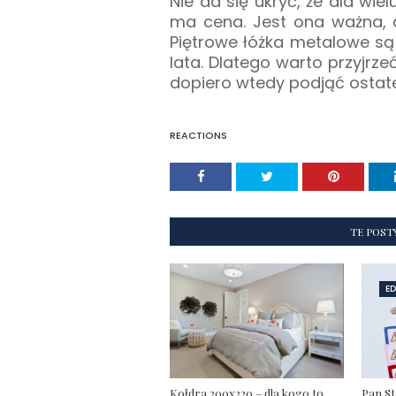
Nie da się ukryć, że dla wie
ma cena. Jest ona ważna, a
Piętrowe łóżka metalowe są
lata. Dlatego warto przyjrz
dopiero wtedy podjąć ostat
REACTIONS
TE POST
E
Kołdra 200x220 – dla kogo to
Pan St