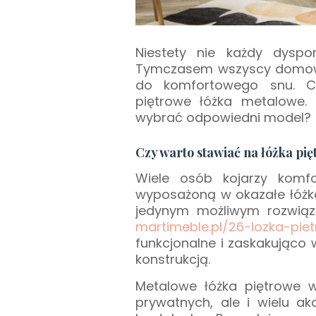
Niestety nie każdy dysp
Tymczasem wszyscy domown
do komfortowego snu. 
piętrowe łóżka metalowe.
wybrać odpowiedni model?
Czy warto stawiać na łóżka p
Wiele osób kojarzy komf
wyposażoną w okazałe łóż
jedynym możliwym rozwiąz
martimeble.pl/26-lozka-pi
funkcjonalne i zaskakująco
konstrukcją.
Metalowe łóżka piętrowe 
prywatnych, ale i wielu a