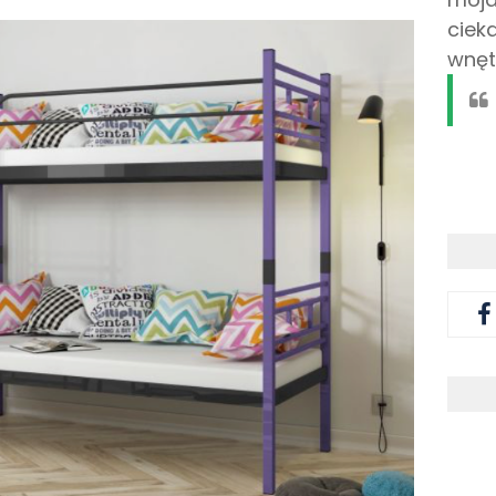
ciek
wnęt