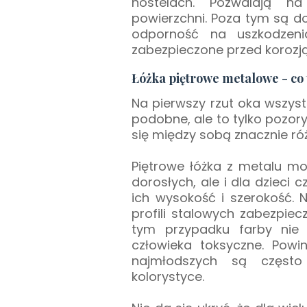
hostelach. Pozwalają na
powierzchni. Poza tym są do
odporność na uszkodzeni
zabezpieczone przed korozj
Łóżka piętrowe metalowe - co 
Na pierwszy rzut oka wszyst
podobne, ale to tylko pozo
się między sobą znacznie róż
Piętrowe łóżka z metalu mo
dorosłych, ale i dla dzieci
ich wysokość i szerokość. 
profili stalowych zabezpie
tym przypadku farby ni
człowieka toksyczne. Powi
najmłodszych są często
kolorystyce.