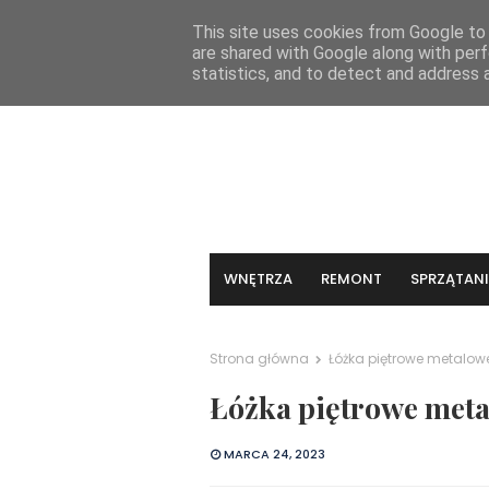
KONTAKT
This site uses cookies from Google to d
are shared with Google along with perf
statistics, and to detect and address 
WNĘTRZA
REMONT
SPRZĄTANI
Strona główna
Łóżka piętrowe metalowe
Łóżka piętrowe meta
MARCA 24, 2023