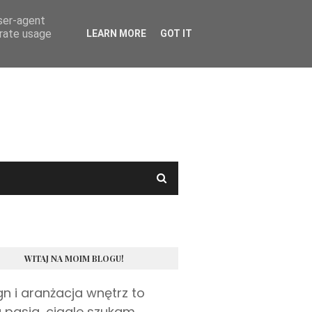
user-agent
erate usage
LEARN MORE
GOT IT
WITAJ NA MOIM BLOGU!
gn i aranżacja wnętrz to
 pasja, ciągle szukam