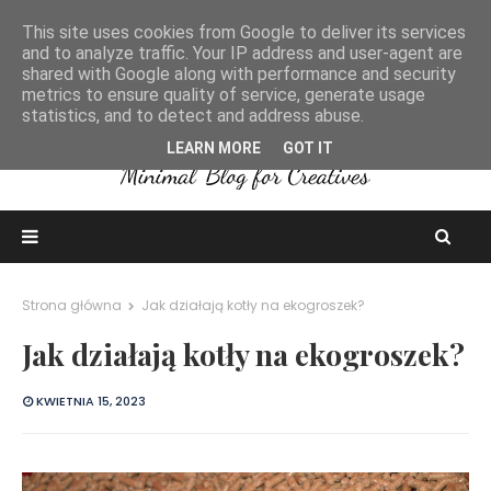
This site uses cookies from Google to deliver its services
and to analyze traffic. Your IP address and user-agent are
shared with Google along with performance and security
metrics to ensure quality of service, generate usage
statistics, and to detect and address abuse.
LEARN MORE
GOT IT
Strona główna
Jak działają kotły na ekogroszek?
Jak działają kotły na ekogroszek?
KWIETNIA 15, 2023