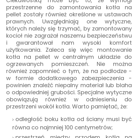
Ciekawostką może być to, że wymogi
przestrzenne do zamontowania kotła na
pellet zostały również określone w ustawach
prawnych. Uwzględniają one wytyczne,
których należy się trzymać, by zamontowany
kocioł nie zagrażał naszemu bezpieczeństwu
i gwarantował nam wysoki komfort
użytkowania. Zaleca się więc montowanie
kotła na pellet w centralnym układzie do
ogrzewanych pomieszczeń. Nie można
również zapomnieć o tym, że na podłodze -
w formie dodatkowego zabezpieczenia -
powinien znaleźć niepalny materiał lub blaha
o odpowiedniej grubości. Specjalne wytyczne
obowiązują również w odniesieniu do
przestrzeni wokół kotła. Warto pamiętać, że:
odległość boku kotła od ściany musi być
równa co najmniej 100 centymetrów;
przestrzeń między przodem kotła na