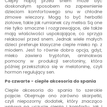
Ciepły napój przed snem może być
doskonałym sposobem na zapewnienie
dzieciom komfortowego snu w chłodne
zimowe wieczory. Mogą to być herbatki
ziołowe, takie jak rumianek czy melisa. Są one
nie tylko smaczne i rozgrzewające, ale także
mają właściwości uspokajające, co sprzyja
relaksowi przed snem. Jednak wiele małych
dzieci preferuje klasyczne ciepłe mleko np. z
miodem. Jest to równie dobra opcja, gdyż,
mleko zawiera tryptofan, aminokwas
pomocny w produkcji serotoniny, która
później przekształca się w melatoninę, czyli
hormon regulujący sen.
Po czwarte - ciepłe akcesoria do spania
Ciepłe akcesoria do spania to szerokie
pojęcie. Obejmuje ono zarówno skarpetki,
czyli niepozorny dodatek, który znacząco
wpływa na uczucie ciepła i komfortu, jak i