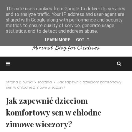
This site uses cookies from Google to deliver its services
and to analyze traffic. Your IP address and user-agent are
shared with Google along with performance and security
metrics to ensure quality of service, generate usage
statistics, and to detect and address abuse.
LEARN MORE
GOT IT
Strona główna
rodzina
Jak zapewnić dzieciom komfortowy
sen w chłodne zimowe wieczory?
Jak zapewnić dzieciom
komfortowy sen w chłodne
zimowe wieczory?