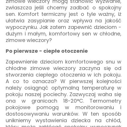
zimowe wieczory mogą stanowić wyzwanie,
zwłaszcza jeśli chcemy zadbać o spokojny
sen. Komfort termiczny jest o tyle ważny, iż
ułatwia zasypianie oraz wpływa na jakość
wypoczynku. Jak zatem zapewnić dzieciom -
dużym i małym, komfortowy sen w chłodne,
zimowe wieczory?
Po pierwsze - ciepłe otoczenie
Zapewnienie dzieciom komfortowego snu w
chłodne zimowe wieczory zaczyna się od
stworzenia ciepłego otoczenia w ich pokoju.
A co to oznacza? W pierwszej kolejności
należy osiągnąć optymalną temperaturę w
pokoju naszej pociechy. Zazwyczaj waha się
ona w granicach 18-20°C. Termometry
pokojowe pomogą w monitorowaniu i
dostosowywaniu warunków. W ten sposób
unikniemy wystawienia dziecka na chłód,
który może zakłócać spokojny wypoczynek