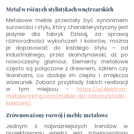
Metal w różnych stylistykach wnętrzarskich
Metalowe meble przestały być synonimem
surowości i stylu, który charakterystyczny jest
jedynie dla fabryk. Dzisiaj, za sprawą
różnorodności wykończeń i kolorów, można
je dopasować do każdego stylu – od
industrialnego, przez skandynawski, aż po
nowoczesny glamour. Elementy metalowe
często są połączone z drewnem, szkłem czy
tkaninami, co dodaje im ciepła i zmiękcza
wizerunek. Zobacz przykłady takich realizacji
w tym miejscu -
https://pl.elektron-
metalworking.com/meble-do-salonu/stoliki-
kawowe/
.
Zrównoważony rozwój i meble metalowe
Jednym z najważniejszych trendów w
projektowaniu wnętrz jest zrównoważony