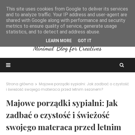
This site uses cookies from Google to deliver its services
and to analyze traffic. Your IP address and user-agent are
shared with Google along with performance and security
metrics to ensure quality of service, generate usage
statistics, and to detect and address abuse.
LEARN MORE
GOT IT
Strona główna
Majowe porządki sypialni: Jak zadbać o czystość
i świeżość swojego materaca przed letnim sezonem?
Majowe porządki sypialni: Jak
zadbać o czystość i świeżość
swojego materaca przed letnim