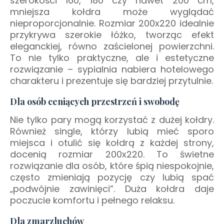
szerokości 160, 180 czy nawet 200 cm,
mniejsza kołdra może wyglądać
nieproporcjonalnie. Rozmiar 200x220 idealnie
przykrywa szerokie łóżko, tworząc efekt
eleganckiej, równo zaścielonej powierzchni.
To nie tylko praktyczne, ale i estetyczne
rozwiązanie – sypialnia nabiera hotelowego
charakteru i prezentuje się bardziej przytulnie.
Dla osób ceniących przestrzeń i swobodę
Nie tylko pary mogą korzystać z dużej kołdry.
Również single, którzy lubią mieć sporo
miejsca i otulić się kołdrą z każdej strony,
docenią rozmiar 200x220. To świetne
rozwiązanie dla osób, które śpią niespokojnie,
często zmieniają pozycję czy lubią spać
„podwójnie zawinięci”. Duża kołdra daje
poczucie komfortu i pełnego relaksu.
Dla zmarzluchów